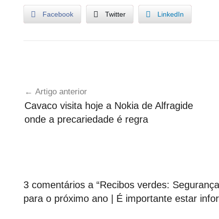
Facebook
Twitter
LinkedIn
R
Navegação
e
Artigo anterior
c
de
Cavaco visita hoje a Nokia de Alfragide
i
artigos
onde a precariedade é regra
b
o
s
V
e
r
3 comentários a “
Recibos verdes: Segurança 
d
para o próximo ano | É importante estar inf
e