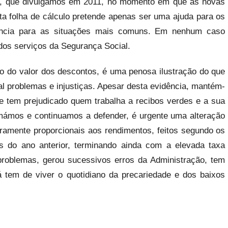
le”), que divulgámos em 2011, no momento em que as novas
ta folha de cálculo pretende apenas ser uma ajuda para os
rência para as situações mais comuns. Em nenhum caso
 dos serviços da Segurança Social.
ão do valor dos descontos, é uma penosa ilustração do que
al problemas e injustiças. Apesar desta evidência, mantém-
ue tem prejudicado quem trabalha a recibos verdes e a sua
mámos e continuamos a defender, é urgente uma alteração
iramente proporcionais aos rendimentos, feitos segundo os
 do ano anterior, terminando ainda com a elevada taxa
 problemas, gerou sucessivos erros da Administração, tem
 tem de viver o quotidiano da precariedade e dos baixos