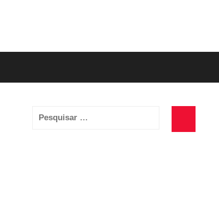
Pesquisar
por:
Pesquisa