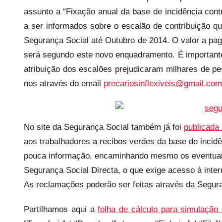
assunto a “Fixação anual da base de incidência contr
r
e
a ser informados sobre o escalão de contribuição q
c
Segurança Social até Outubro de 2014. O valor a pa
a
será segundo este novo enquadramento. É importante
r
atribuição dos escalões prejudicaram milhares de p
i
nos através do email
precariosinflexiveis@gmail.com
o
s
i
No site da Segurança Social também já foi
publicada
n
aos trabalhadores a recibos verdes da base de incidê
f
l
pouca informação, encaminhando mesmo os eventuais
e
Segurança Social Directa, o que exige acesso à inter
x
As reclamações poderão ser feitas através da Segura
i
v
Partilhamos aqui a
folha de cálculo para simulação 
e