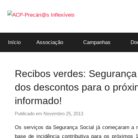
Saltar
para
o
ACP-
conteúdo
Início
Associação
Campanhas
Do
Precári@s
Inflexíveis
Recibos verdes: Segurança 
dos descontos para o próxi
informado!
Publicado em
Novembro 25, 2013
p
o
Os serviços da Segurança Social já começaram a no
r
base de incidência contributiva para os próximos
p