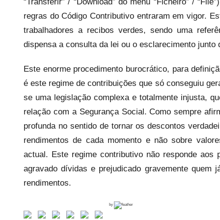
“Transferir” / “Download” do menu “Ficheiro” / “Fi
i
regras do Código Contributivo entraram em vigor. Es
s
trabalhadores a recibos verdes, sendo uma refe
dispensa a consulta da lei ou o esclarecimento junto
Este enorme procedimento burocrático, para definiç
é este regime de contribuições que só conseguiu ger
se uma legislação complexa e totalmente injusta, q
relação com a Segurança Social. Como sempre afir
profunda no sentido de tornar os descontos verdade
rendimentos de cada momento e não sobre valores
actual. Este regime contributivo não responde aos
agravado dívidas e prejudicado gravemente quem já
rendimentos.
by