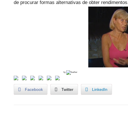
e
de procurar formas alternativas de obter rendimentos
c
a
r
i
o
s
i
n
f
by
l
e
Facebook
Twitter
LinkedIn
x
i
v
e
U
i