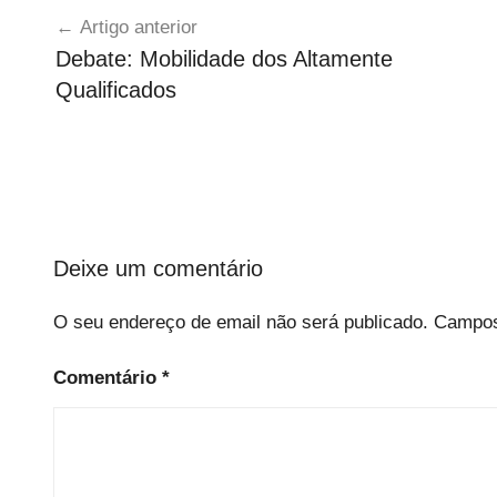
Navegação
n
s
Artigo anterior
c
de
Debate: Mobilidade dos Altamente
a
artigos
Qualificados
t
e
g
o
r
i
z
Deixe um comentário
e
d
O seu endereço de email não será publicado.
Campos
Comentário
*