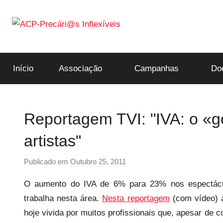
Saltar
para
o
ACP-
conteúdo
Início
Associação
Campanhas
Do
Precári@s
Inflexíveis
Reportagem TVI: "IVA: o «go
artistas"
Publicado em
Outubro 25, 2011
p
o
O aumento do IVA de 6% para 23% nos espectácu
r
trabalha nesta área.
Nesta reportagem
(com vídeo) a
p
hoje vivida por muitos profissionais que, apesar de c
r