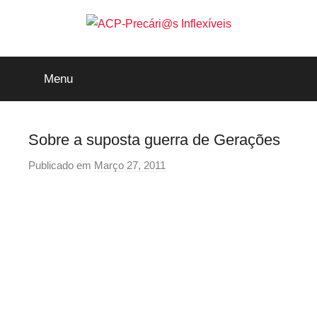
Saltar
para
o
ACP-
conteúdo
Menu
Precári@s
Inflexíveis
Sobre a suposta guerra de Gerações
Publicado em
Março 27, 2011
p
o
r
p
r
e
c
a
r