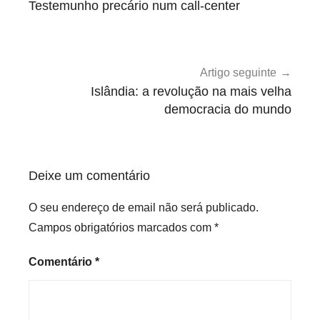
Testemunho precário num call-center
a
artigos
t
e
g
Artigo seguinte
o
Islândia: a revolução na mais velha
r
democracia do mundo
i
z
e
Deixe um comentário
d
O seu endereço de email não será publicado.
Campos obrigatórios marcados com
*
Comentário
*