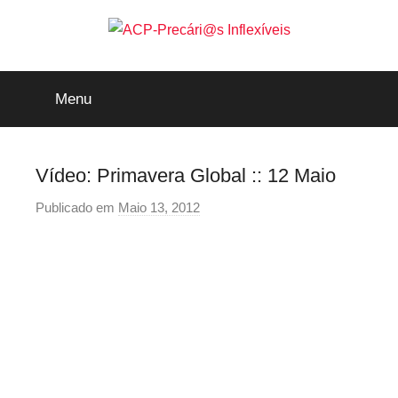
Saltar
para
o
ACP-
conteúdo
Menu
Precári@s
Inflexíveis
Vídeo: Primavera Global :: 12 Maio
Publicado em
Maio 13, 2012
p
o
r
p
r
e
c
a
r