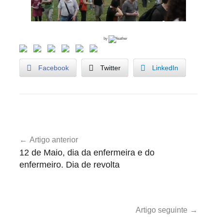
by
Facebook
Twitter
LinkedIn
U
Navegação
n
Artigo anterior
de
c
12 de Maio, dia da enfermeira e do
a
artigos
enfermeiro. Dia de revolta
t
e
g
o
Artigo seguinte