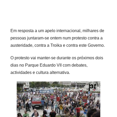
i
o
s
i
Em resposta a um apelo internacional, milhares de
n
pessoas juntaram-se ontem num protesto contra a
f
austeridade, contra a Troika e contra este Governo.
l
e
O protesto vai manter-se durante os próximos dois
x
dias no Parque Eduardo VII com debates,
i
actividades e cultura alternativa.
v
e
i
s