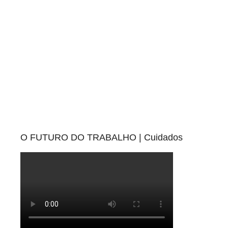
e
i
s
O FUTURO DO TRABALHO | Cuidados