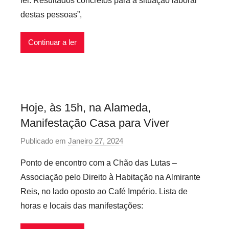
lei. Resultados concretos para a situação laboral
e
destas pessoas”,
c
á
r
Continuar a ler
i
o
s
I
Hoje, às 15h, na Alameda,
n
Manifestação Casa para Viver
f
l
Publicado em
Janeiro 27, 2024
p
e
o
x
Ponto de encontro com a Chão das Lutas –
r
í
Associação pelo Direito à Habitação na Almirante
P
v
Reis, no lado oposto ao Café Império. Lista de
r
e
horas e locais das manifestações:
e
i
c
s