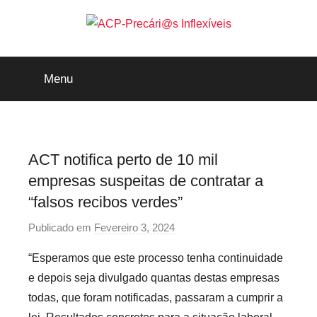
Saltar
para
o
ACP-
conteúdo
Menu
Precári@s
Inflexíveis
ACT notifica perto de 10 mil
empresas suspeitas de contratar a
“falsos recibos verdes”
Publicado em
Fevereiro 3, 2024
p
o
“Esperamos que este processo tenha continuidade
r
e depois seja divulgado quantas destas empresas
P
todas, que foram notificadas, passaram a cumprir a
r