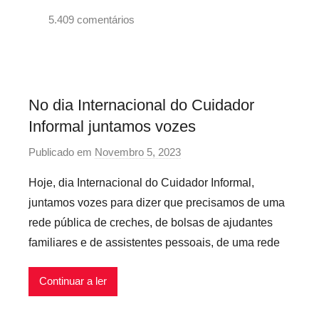
i
5.409 comentários
o
A
s
g
I
e
n
n
f
No dia Internacional do Cuidador
d
l
Informal juntamos vozes
a
e
,
x
Publicado em
Novembro 5, 2023
p
U
í
o
Hoje, dia Internacional do Cuidador Informal,
n
v
r
juntamos vozes para dizer que precisamos de uma
c
e
P
rede pública de creches, de bolsas de ajudantes
a
i
r
t
familiares e de assistentes pessoais, de uma rede
s
e
e
c
g
Continuar a ler
á
o
r
r
i