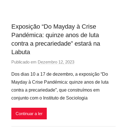
i
o
s
Exposição “Do Mayday à Crise
I
Pandémica: quinze anos de luta
n
f
contra a precariedade” estará na
l
Labuta
e
Publicado em
Dezembro 12, 2023
p
x
o
í
Dos dias 10 a 17 de dezembro, a exposição “Do
r
v
Mayday à Crise Pandémica: quinze anos de luta
P
e
contra a precariedade”, que construímos em
r
i
conjunto com o Instituto de Sociologia
e
s
c
Continuar a ler
á
r