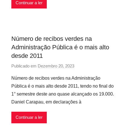
Continuar a ler
á
r
i
o
s
Número de recibos verdes na
I
Administração Pública é o mais alto
n
f
desde 2011
l
Publicado em
Dezembro 20, 2023
p
e
o
x
Número de recibos verdes na Administração
r
í
Pública é o mais alto desde 2011, tendo no final do
P
v
1° semestre deste ano quase alcançado os 19.000.
r
e
Daniel Carapau, em declarações à
e
i
c
s
Continuar a ler
á
r