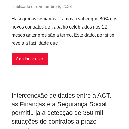
f
Publicado em
Setembro 8, 2023
p
l
o
e
Há algumas semanas ficámos a saber que 80% dos
r
x
novos contratos de trabalho celebrados nos 12
P
í
meses anteriores são a termo. Este dado, por si só,
r
v
revela a facilidade que
e
e
c
i
Continuar a ler
á
s
r
i
o
s
Interconexão de dados entre a ACT,
I
as Finanças e a Segurança Social
n
f
permitiu já a detecção de 350 mil
l
situações de contratos a prazo
e