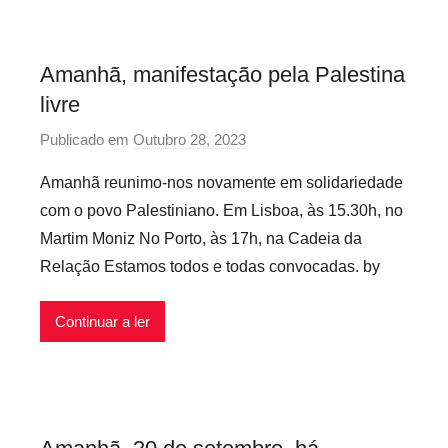
i
o
z
s
Amanhã, manifestação pela Palestina
e
I
d
livre
n
f
Publicado em
Outubro 28, 2023
p
l
o
e
Amanhã reunimo-nos novamente em solidariedade
r
x
com o povo Palestiniano. Em Lisboa, às 15.30h, no
P
í
Martim Moniz No Porto, às 17h, na Cadeia da
r
v
Relação Estamos todos e todas convocadas. by
e
e
c
i
Continuar a ler
á
s
r
i
o
s