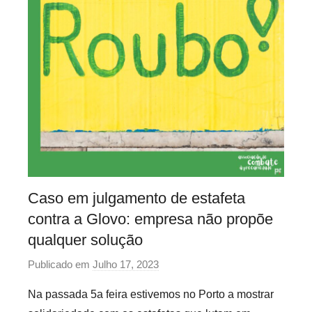
e
x
í
v
e
i
s
Caso em julgamento de estafeta
contra a Glovo: empresa não propõe
qualquer solução
Publicado em
Julho 17, 2023
p
o
Na passada 5a feira estivemos no Porto a mostrar
r