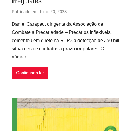
irregulares
x
Publicado em
Julho 20, 2023
p
í
o
v
Daniel Carapau, dirigente da Associação de
r
e
Combate à Precariedade – Precários Inflexíveis,
P
i
comentou em direto na RTP3 a detecção de 350 mil
r
s
situações de contratos a prazo irregulares. O
e
número
c
á
r
Continuar a ler
i
o
s
I
n
f
l