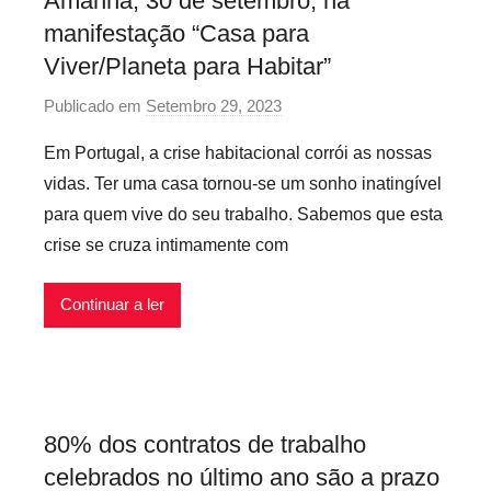
Amanhã, 30 de setembro, há
I
manifestação “Casa para
n
f
Viver/Planeta para Habitar”
l
Publicado em
Setembro 29, 2023
p
e
o
x
Em Portugal, a crise habitacional corrói as nossas
r
í
vidas. Ter uma casa tornou-se um sonho inatingível
P
v
para quem vive do seu trabalho. Sabemos que esta
r
e
crise se cruza intimamente com
e
i
c
s
Continuar a ler
á
r
i
o
s
80% dos contratos de trabalho
I
celebrados no último ano são a prazo
n