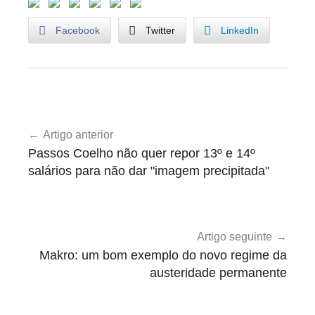
Facebook
Twitter
LinkedIn
M
Navegação
a
Artigo anterior
de
y
Passos Coelho não quer repor 13º e 14º
D
artigos
salários para não dar "imagem precipitada"
a
y
Artigo seguinte
Makro: um bom exemplo do novo regime da
austeridade permanente