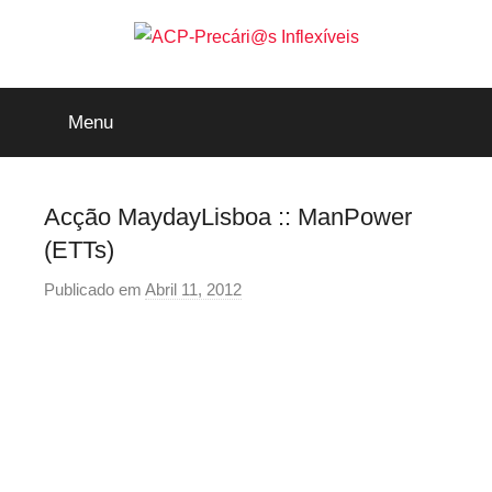
Saltar
para
o
ACP-
conteúdo
Menu
Precári@s
Inflexíveis
Acção MaydayLisboa :: ManPower
(ETTs)
Publicado em
Abril 11, 2012
p
o
r
p
r
e
c
a