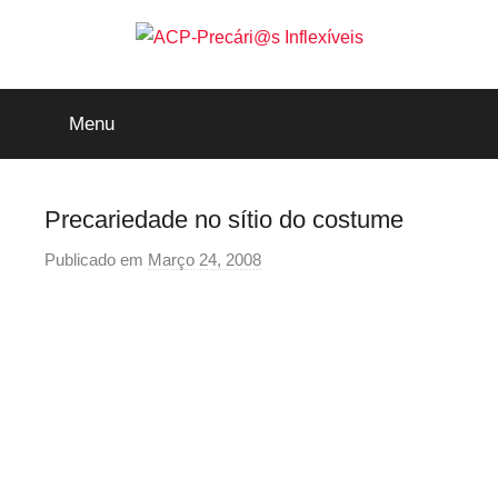
Saltar
para
o
ACP-
conteúdo
Menu
Precári@s
Inflexíveis
Precariedade no sítio do costume
Publicado em
Março 24, 2008
p
o
r
p
r
e
c
a
r