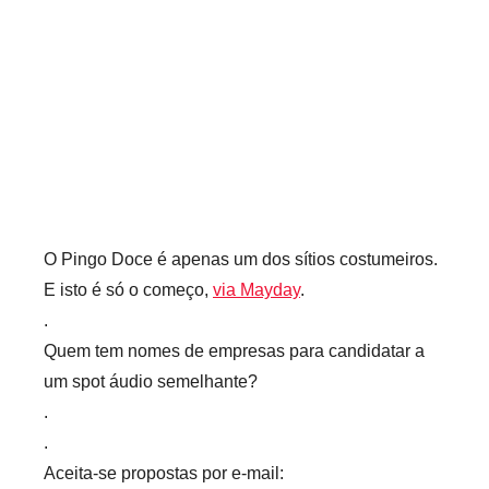
i
o
s
i
n
f
l
e
x
O Pingo Doce é apenas um dos sítios costumeiros.
i
E isto é só o começo,
via Mayday
.
v
.
e
Quem tem nomes de empresas para candidatar a
i
um spot áudio semelhante?
s
.
.
Aceita-se propostas por e-mail: