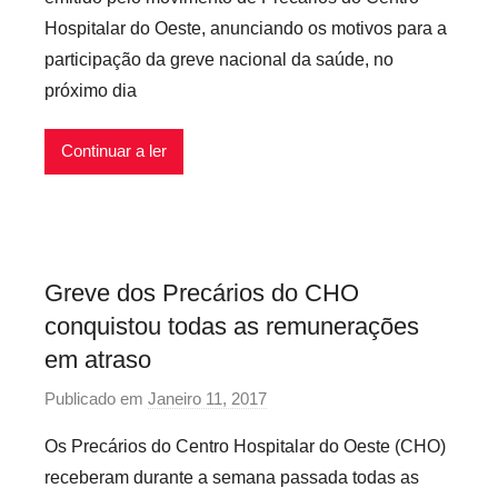
P
i
Hospitalar do Oeste, anunciando os motivos para a
r
v
participação da greve nacional da saúde, no
e
e
próximo dia
c
i
a
s
r
Continuar a ler
i
o
s
I
Greve dos Precários do CHO
n
conquistou todas as remunerações
f
l
em atraso
e
Publicado em
Janeiro 11, 2017
p
x
o
i
Os Precários do Centro Hospitalar do Oeste (CHO)
r
v
receberam durante a semana passada todas as
P
e