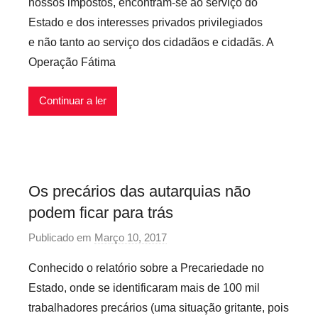
nossos impostos, encontram-se ao serviço do
P
Estado e dos interesses privados privilegiados
r
e não tanto ao serviço dos cidadãos e cidadãs. A
e
Operação Fátima
c
á
r
Continuar a ler
i
o
s
I
Os precários das autarquias não
n
podem ficar para trás
f
l
Publicado em
Março 10, 2017
p
e
o
x
Conhecido o relatório sobre a Precariedade no
r
í
Estado, onde se identificaram mais de 100 mil
P
v
trabalhadores precários (uma situação gritante, pois
r