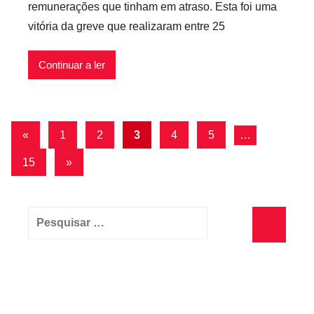
remunerações que tinham em atraso. Esta foi uma
r
i
vitória da greve que realizaram entre 25
e
s
c
Continuar a ler
a
r
i
o
Navegação
Artigos
«
1
2
3
4
5
…
s
anteriores
de
I
Artigos
15
»
n
artigos
seguintes
f
l
Pesquisar
e
por:
x
Pesquisa
i
v
e