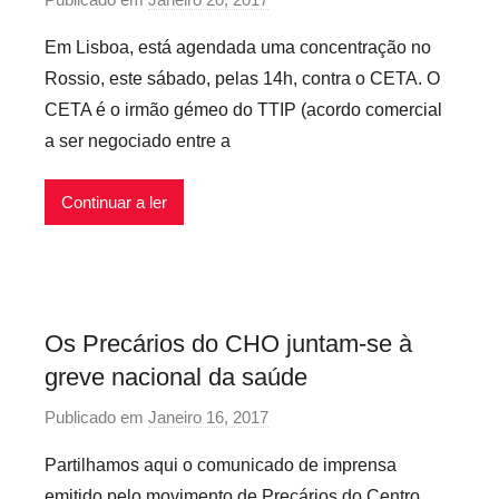
s
v
o
Em Lisboa, está agendada uma concentração no
d
e
r
o
Rossio, este sábado, pelas 14h, contra o CETA. O
i
P
E
CETA é o irmão gémeo do TTIP (acordo comercial
s
r
s
a ser negociado entre a
e
t
c
a
Continuar a ler
a
d
r
o
i
o
s
Os Precários do CHO juntam-se à
I
greve nacional da saúde
n
f
Publicado em
Janeiro 16, 2017
p
l
o
e
Partilhamos aqui o comunicado de imprensa
r
x
emitido pelo movimento de Precários do Centro