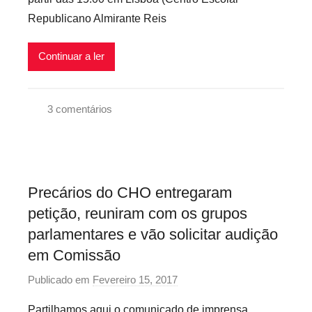
e
s
Republicano Almirante Reis
c
a
r
Continuar a ler
i
o
3 comentários
s
P
I
r
n
e
f
c
l
Precários do CHO entregaram
á
e
petição, reuniram com os grupos
r
x
parlamentares e vão solicitar audição
i
i
em Comissão
o
v
s
e
Publicado em
Fevereiro 15, 2017
p
d
i
o
o
s
Partilhamos aqui o comunicado de imprensa