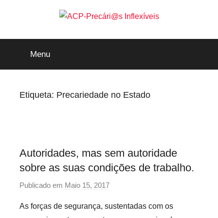
Saltar
para
o
ACP-
conteúdo
Menu
Precári@s
Inflexíveis
Etiqueta:
Precariedade no Estado
Autoridades, mas sem autoridade
sobre as suas condições de trabalho.
Publicado em
Maio 15, 2017
p
o
As forças de segurança, sustentadas com os
r