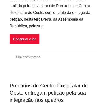
r
E
emitido pelo movimento de Precários do Centro
P
s
Hospitalar do Oeste, com o relato da entrega da
r
t
petição, nesta terça-feira, na Assembleia da
e
a
República, pela sua
c
d
a
o
r
Continuar a ler
i
o
Um comentário
s
P
I
r
n
e
f
c
l
Precários do Centro Hospitalar do
á
e
Oeste entregam petição pela sua
r
x
integração nos quadros
i
i
o
v