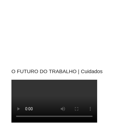
i
s
O FUTURO DO TRABALHO | Cuidados