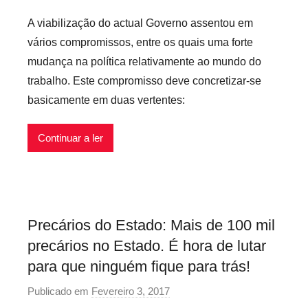
x
o
o
i
A viabilização do actual Governo assentou em
r
r
v
vários compromissos, entre os quais uma forte
p
i
e
mudança na política relativamente ao mundo do
r
z
i
trabalho. Este compromisso deve concretizar-se
e
e
s
basicamente em duas vertentes:
c
d
a
r
Continuar a ler
i
o
s
i
Precários do Estado: Mais de 100 mil
n
precários no Estado. É hora de lutar
f
l
para que ninguém fique para trás!
e
Publicado em
Fevereiro 3, 2017
p
x