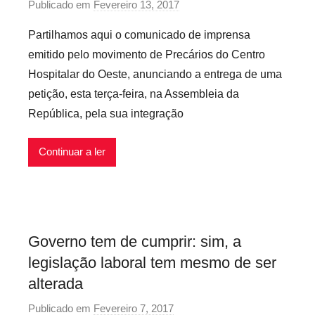
Publicado em
Fevereiro 13, 2017
p
s
e
o
Partilhamos aqui o comunicado de imprensa
d
i
r
o
emitido pelo movimento de Precários do Centro
s
P
E
Hospitalar do Oeste, anunciando a entrega de uma
r
s
petição, esta terça-feira, na Assembleia da
e
t
República, pela sua integração
c
a
a
d
r
Continuar a ler
o
i
,
o
U
s
n
I
c
Governo tem de cumprir: sim, a
n
a
legislação laboral tem mesmo de ser
f
t
l
alterada
e
e
Publicado em
Fevereiro 7, 2017
p
g