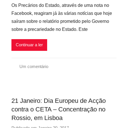
o
i
Os Precários do Estado, através de uma nota no
r
v
Facebook, reagiram já às várias notícias que hoje
P
e
saíram sobre o relatório prometido pelo Governo
r
i
sobre a precariedade no Estado. Este
e
s
c
Continuar a ler
a
r
i
Um comentário
o
P
s
r
I
e
n
c
f
21 Janeiro: Dia Europeu de Acção
á
l
contra o CETA – Concentração no
r
e
Rossio, em Lisboa
i
x
o
i
Publicado em
Janeiro 20, 2017
p