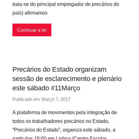
e
trata-se do principal empregador de precários do
e
i
país) afirmamos
c
s
a
r
Continuar a ler
i
o
s
I
Precários do Estado organizam
n
sessão de esclarecimento e plenário
f
l
este sábado #11Março
e
Publicado em
Março 7, 2017
p
x
o
i
A plataforma de movimentos pela integração de
r
v
todos os trabalhadores precários no Estado,
P
e
“Precários do Estado”, organiza este sábado, a
r
i
partir das 15:00 em Lisboa (Centro Escolar